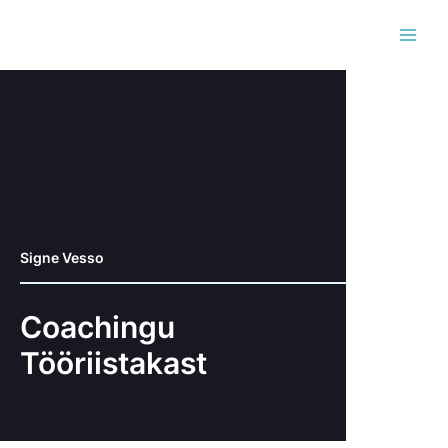
Skip
MAI
to
MEN
content
Signe Vesso
Coachingu
Tööriistakast