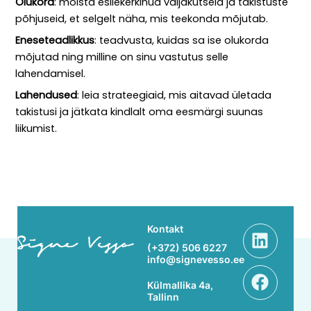
Olukord
: mõista esilekerkinud väljakutseid ja takistuste
põhjuseid, et selgelt näha, mis teekonda mõjutab.
Eneseteadlikkus
: teadvusta, kuidas sa ise olukorda
mõjutad ning milline on sinu vastutus selle
lahendamisel.
Lahendused
: leia strateegiaid, mis aitavad ületada
takistusi ja jätkata kindlalt oma eesmärgi suunas
liikumist.
Linke
Face
Kontakt
(+372) 506 6227
info@signevesso.ee
Külmallika 4a,
Tallinn