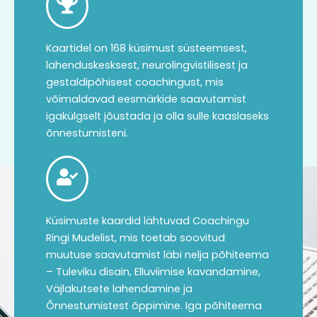
Kaartidel on 168 küsimust süsteemsest,
lahenduskesksest, neurolingvistilisest ja
gestaldipõhisest coachingust, mis
võimaldavad eesmärkide saavutamist
igakülgselt jõustada ja olla sulle kaaslaseks
õnnestumisteni.
Küsimuste kaardid lähtuvad Coachingu
Ringi Mudelist, mis toetab soovitud
muutuse saavutamist läbi nelja põhiteema
– Tuleviku disain, Elluviimise kavandamine,
Väjlakutsete lahendamine ja
Õnnestumistest õppimine. Iga põhiteema