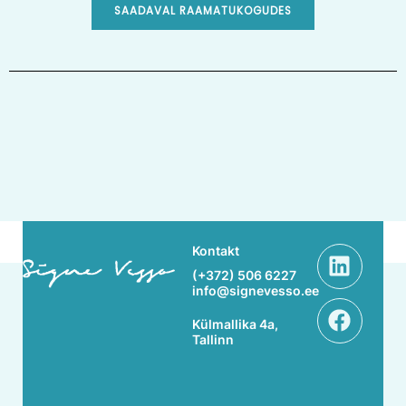
SAADAVAL RAAMATUKOGUDES
Linke
Face
Kontakt
(+372) 506 6227
info@signevesso.ee
Külmallika 4a,
Tallinn