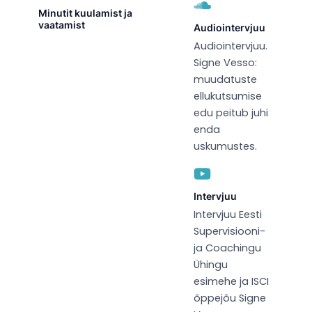
Minutit kuulamist ja
vaatamist
Audiointervjuu
Audiointervjuu.
Signe Vesso:
muudatuste
ellukutsumise
edu peitub juhi
enda
uskumustes.
Intervjuu
Intervjuu Eesti
Supervisiooni-
ja Coachingu
Ühingu
esimehe ja ISCI
õppejõu Signe