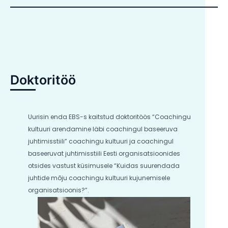
Doktoritöö
Uurisin enda EBS-s kaitstud doktoritöös “Coachingu
kultuuri arendamine läbi coachingul baseeruva
juhtimisstiili” coachingu kultuuri ja coachingul
baseeruvat juhtimisstiili Eesti organisatsioonides
otsides vastust küsimusele “Kuidas suurendada
juhtide mõju coachingu kultuuri kujunemisele
organisatsioonis?”.