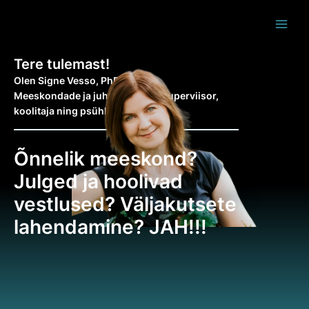
Skip
MAI
to
MEN
content
Tere tulemast!
Olen Signe Vesso, PhD
Meeskondade ja juhtide coach, superviisor,
koolitaja ning psühhoterapeut
Õnnelik meeskond?
Julged ja hoolivad
vestlused? Väljakutsete
lahendamine? JAH!!!