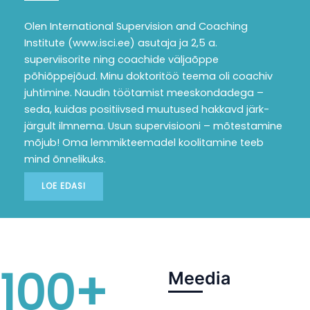
Olen International Supervision and Coaching
Institute (www.isci.ee) asutaja ja 2,5 a.
superviisorite ning coachide väljaõppe
põhiõppejõud. Minu doktoritöö teema oli coachiv
juhtimine. Naudin töötamist meeskondadega –
seda, kuidas positiivsed muutused hakkavd järk-
järgult ilmnema. Usun supervisiooni – mõtestamine
mõjub! Oma lemmikteemadel koolitamine teeb
mind õnnelikuks.
LOE EDASI
100
+
Meedia