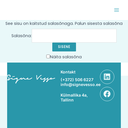
Skip
MAI
to
MEN
content
See sisu on kaitstud salasõnaga. Palun sisesta salasõna
Salasõna:
Näita salasõna
Linke
Face
Kontakt
(+372) 506 6227
info@signevesso.ee
Külmallika 4a,
Tallinn