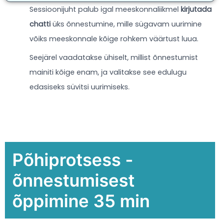
Sessioonijuht palub igal meeskonnaliikmel
kirjutada
chatti
üks õnnestumine, mille sügavam uurimine
võiks meeskonnale kõige rohkem väärtust luua.
Seejärel vaadatakse ühiselt, millist õnnestumist
mainiti kõige enam, ja valitakse see edulugu
edasiseks süvitsi uurimiseks.
Põhiprotsess -
õnnestumisest
õppimine 35 min