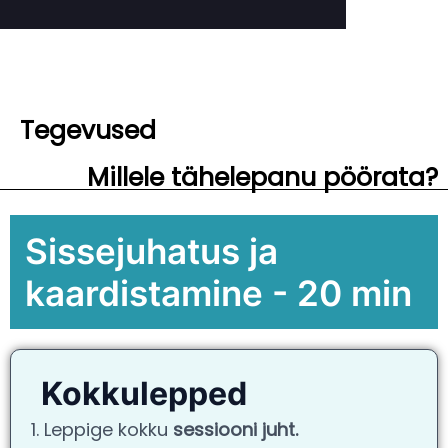
Tegevused
Millele tähelepanu pöörata?
Sissejuhatus ja
kaardistamine - 20 min
Kokkulepped
1. Leppige kokku
sessiooni juht.