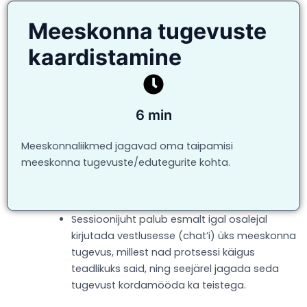
Meeskonna tugevuste
kaardistamine
6 min
Meeskonnaliikmed jagavad oma taipamisi
meeskonna tugevuste/edutegurite kohta.
Sessioonijuht palub esmalt igal osalejal
kirjutada vestlusesse (chat’i) üks meeskonna
tugevus, millest nad protsessi käigus
teadlikuks said, ning seejärel jagada seda
tugevust kordamööda ka teistega.