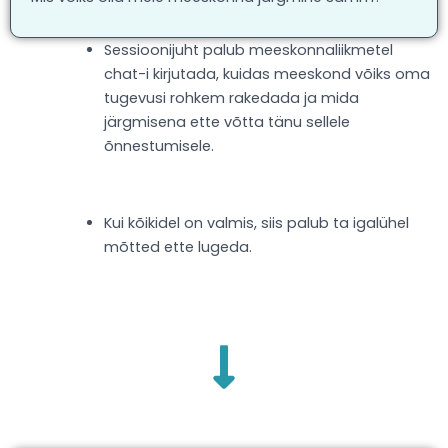
Sessioonijuht palub meeskonnaliikmetel
chat-i kirjutada, kuidas meeskond võiks oma
tugevusi rohkem rakedada ja mida
järgmisena ette võtta tänu sellele
õnnestumisele.
Kui kõikidel on valmis, siis palub ta igalühel
mõtted ette lugeda.