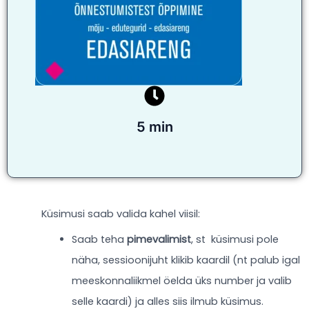
5 min
Küsimusi saab valida kahel viisil:
Saab teha
pimevalimist
, st küsimusi pole
näha, sessioonijuht klikib kaardil (nt palub igal
meeskonnaliikmel öelda üks number ja valib
selle kaardi) ja alles siis ilmub küsimus.