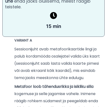
ühe
enda jaoks olulisema, millest räägib
teistele.
15 min
VARIANT A
Sessioonijuht avab metafoorikaartide lingi ja
palub kordamööda osalejatel valida üks kaart
(sessioonijuht saab lasta vali
da kaarte pimesi
või avab ekraanil kõik kaardid), mis esindab
tema jaoks meeskonna ühte edulugu.
Metafoor loob tähendusrikka ja isikliku silla
kogemuse ja selle jagamise vahele. Inimene
räägib rohkem südamest ja peegeldab enda