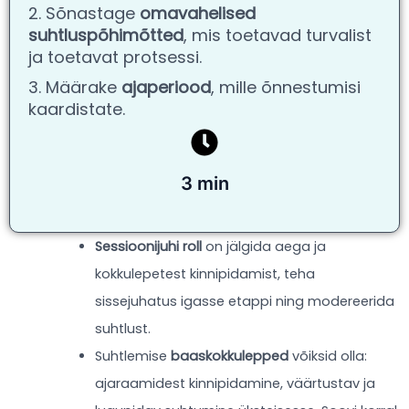
2. Sõnastage
omavahelised
suhtluspõhimõtted
, mis toetavad turvalist
ja toetavat protsessi.
3. Määrake
ajaperiood
, mille õnnestumisi
kaardistate.
3 min
Sessioonijuhi roll
on jälgida aega ja
kokkulepetest kinnipidamist, teha
sissejuhatus igasse etappi ning modereerida
suhtlust.
Suhtlemise
baaskokkulepped
võiksid olla:
ajaraamidest kinnipidamine, väärtustav ja