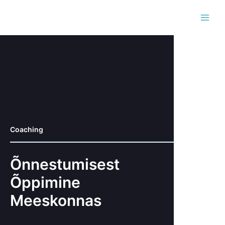
Skip
MAI
to
MEN
content
Coaching
Õnnestumisest
Õppimine
Meeskonnas