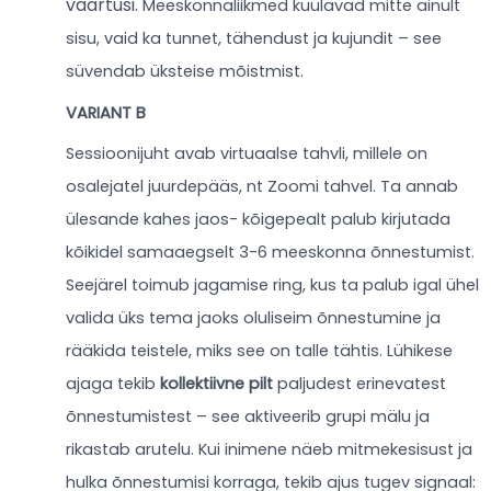
väärtusi.
Meeskonnaliikmed kuulavad mitte ainult
sisu, vaid ka tunnet, tähendust ja kujundit – see
süvendab üksteise mõistmist.
VARIANT B
Sessioonijuht avab virtuaalse tahvli, millele on
osalejatel juurdepääs, nt Zoomi tahvel. Ta annab
ülesande kahes jaos- kõigepealt palub kirjutada
kõikidel samaaegselt 3-6 meeskonna õnnestumist.
Seejärel toimub jagamise ring, kus ta palub igal ühel
valida üks tema jaoks oluliseim õnnestumine ja
rääkida teistele, miks see on talle tähtis. Lühikese
ajaga tekib
kollektiivne pilt
paljudest erinevatest
õnnestumistest – see aktiveerib grupi mälu ja
rikastab arutelu. Kui inimene näeb mitmekesisust ja
hulka õnnestumisi korraga, tekib ajus tugev signaal: