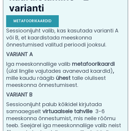
varianti
METAFOORIKAARDID
Sessioonijuht valib, kas kasutada varianti A
või B, et kaardistada meeskonna
õnnestumised valitud perioodi jooksul.
VARIANT A
Iga meeskonnaliige valib
metafoorikaardi
(ülal lingile vajutades avanevad kaardid)
,
mille kaudu räägib
ühest
talle olulisest
meeskonna õnnestumisest.
VARIANT B
Sessioonijuht palub kõikidel kirjutada
samaaegselt
virtuaalsele
tahvlile
3-6
meeskonna õnnestumist, mis neile rõõmu
teeb.
Seejärel iga meeskonnaliige valib
neist