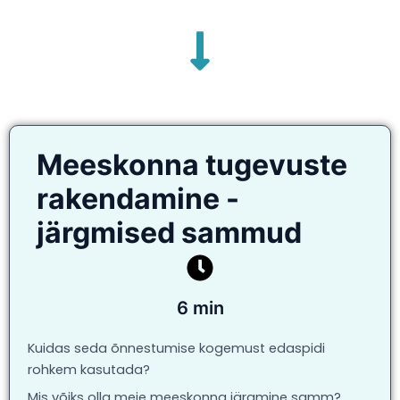
Meeskonna tugevuste
rakendamine -
järgmised sammud
6 min
Kuidas seda õnnestumise kogemust edaspidi
rohkem kasutada?
Mis võiks olla meie meeskonna järgmine samm?