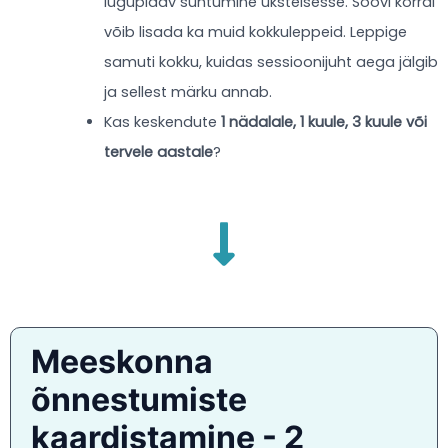
lugupidav suhtumine üksteisesse. Soovi korral
võib lisada ka muid kokkuleppeid. Leppige
samuti kokku, kuidas sessioonijuht aega jälgib
ja sellest märku annab.
Kas keskendute
1 nädalale, 1 kuule, 3 kuule või
tervele aastale
?
Meeskonna
õnnestumiste
kaardistamine - 2