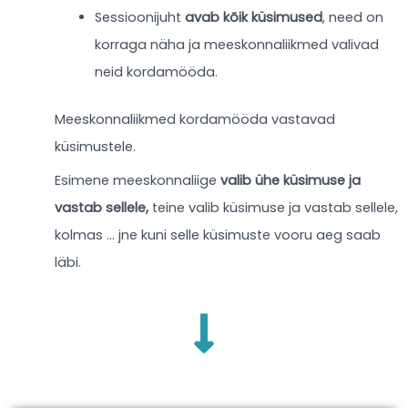
Sessioonijuht
avab kõik küsimused
, need on
korraga näha ja meeskonnaliikmed valivad
neid kordamööda.
Meeskonnaliikmed kordamööda vastavad
küsimustele.
Esimene meeskonnaliige
valib ühe küsimuse ja
vastab sellele,
teine valib küsimuse ja vastab sellele,
kolmas … jne kuni selle küsimuste vooru aeg saab
läbi.