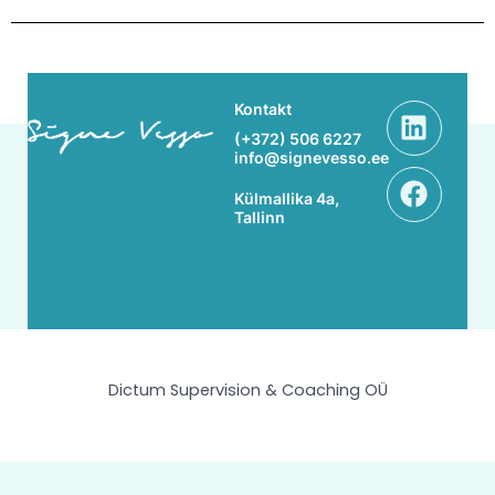
Linke
Face
Kontakt
(+372) 506 6227
info@signevesso.ee
Külmallika 4a,
Tallinn
Dictum Supervision & Coaching OÜ