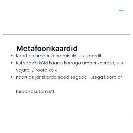
Skip
MAI
to
MEN
content
Metafoorikaardid
Kaartide ümber keeramiseks kliki kaardil.
Kui soovid kõiki kaarte korraga ümber keerata, siis
vajuta „ Pööra kõik“
Kaartide järjekorda saad segada : „sega kaardid“.
Head kasutamist!