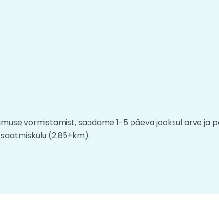
limuse vormistamist, saadame 1-5 päeva jooksul arve ja po
 saatmiskulu (2.85+km).