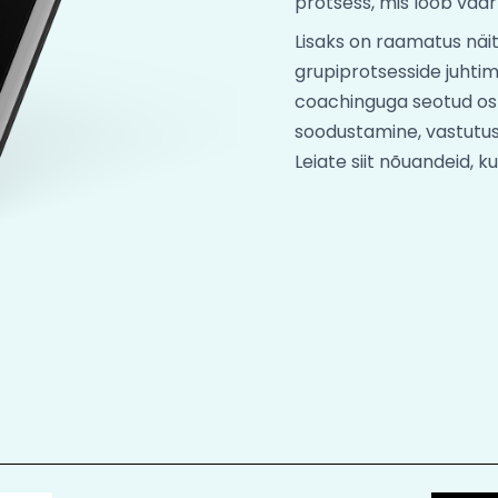
protsess, mis loob väär
Lisaks on raamatus näit
grupiprotsesside juhtimi
coachinguga seotud osk
soodustamine, vastutus
Leiate siit nõuandeid, k