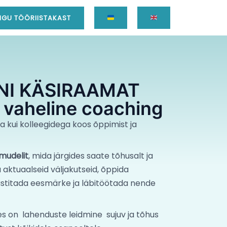
GU TÖÖRIISTAKAST
NI KÄSIRAAMAT
 vaheline coaching
da kui kolleegidega koos õppimist ja
 mudelit
, mida järgides saate tõhusalt ja
aktuaalseid väljakutseid, õppida
stitada eesmärke ja läbitöötada nende
s on lahenduste leidmine sujuv ja tõhus