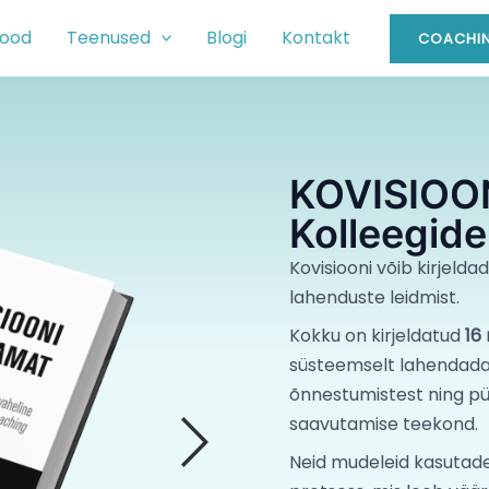
ood
Teenused
Blogi
Kontakt
COACHIN
KOVISIOO
Kolleegide
Kovisiooni võib kirjelda
lahenduste leidmist.
Kokku on kirjeldatud
16
süsteemselt lahendada 
õnnestumistest ning pü
saavutamise teekond.
Neid mudeleid kasutade