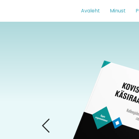
Skip
Avaleht
Minust
P
to
content