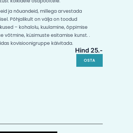
tust kõikidele osapooltele.
eid ja nõuandeid, millega arvestada
sel. Põhjalikult on välja on toodud
used – kohalolu, kuulamine, õppimise
e võtmine, küsimuste esitamise kunst. .
uidas kovisioonigruppe käivitada.
Hind 25.-
OSTA