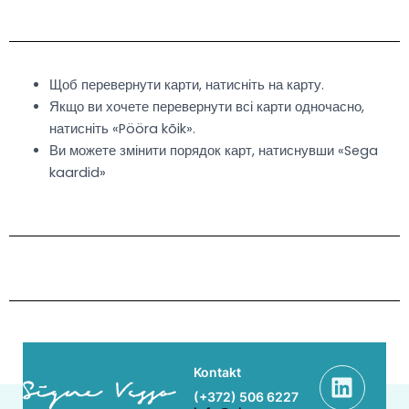
Skip
to
content
Щоб перевернути карти, натисніть на карту.
Якщо ви хочете перевернути всі карти одночасно,
натисніть «Pööra kõik».
Ви можете змінити порядок карт, натиснувши «Sega
kaardid»
Linke
Face
Kontakt
(+372) 506 6227