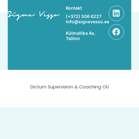
Linke
Face
Kontakt
(+372) 506 6227
info@signevesso.ee
Külmallika 4a,
Tallinn
Dictum Supervision & Coaching OÜ