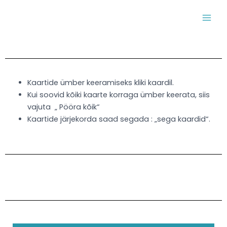
Skip
MAI
to
MEN
content
Kaartide ümber keeramiseks kliki kaardil.
Kui soovid kõiki kaarte korraga ümber keerata, siis
vajuta „ Pööra kõik“
Kaartide järjekorda saad segada : „sega kaardid“.