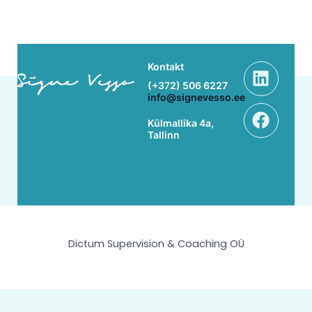
Linke
Face
Kontakt
(+372) 506 6227
info@signevesso.ee
Külmallika 4a,
Tallinn
Dictum Supervision & Coaching OÜ