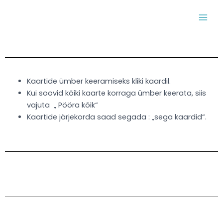
Skip
MAI
to
MEN
content
Kaartide ümber keeramiseks kliki kaardil.
Kui soovid kõiki kaarte korraga ümber keerata, siis
vajuta „ Pööra kõik“
Kaartide järjekorda saad segada : „sega kaardid“.