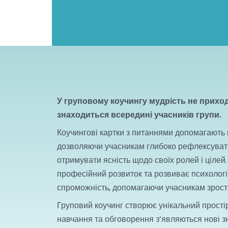
У груповому коучингу мудрість не приход
знаходиться всередині учасників групи.
Коучингові картки з питаннями допомагають 
дозволяючи учасникам глибоко рефлексувати,
отримувати ясність щодо своїх ролей і цілей
професійний розвиток та розвиває психологі
спроможність, допомагаючи учасникам зроста
Груповий коучинг створює унікальний простір,
навчання та обговорення з’являються нові з