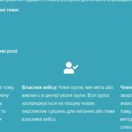
ні теми:
ві ролі:
 тому,
Власник кейсу:
Член групи, чия мета або
Член
уючу
виклик є в центрі уваги групи. Вся група
звор
м
зосереджується на пошуку нових
знахо
 та
перспектив і рішень для питання або теми
тому
и
власника кейсу.
мето
співп