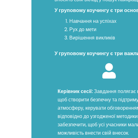
У груповому коучингу є три основ
Навчання на успіхах
Рух до мети
Вирішення викликів
У груповому коучингу є три важли
Керівник сесії:
Завдання полягає в
щоб створити безпечну та підтрим
атмосферу, керувати обговорення
відповідно до узгодженої методики
забезпечити, щоб усі учасники мал
можливість внести свій внесок.