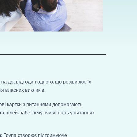
я на досвіді один одного, що розширює їх
ля власних викликів.
ові картки з питаннями допомагають
а цілей, забезпечуючи ясність у питаннях
:
Група створює підтримуюче