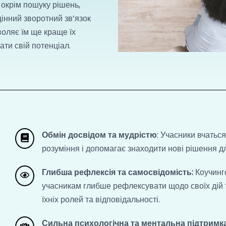
, окрім пошуку рішень,
цінний зворотний зв’язок
воляє їм ще краще їх
ти свій потенціал.
Обмін досвідом та мудрістю
: Учасники вчатьс
розуміння і допомагає знаходити нові рішення д
Глибша рефлексія та самосвідомість:
Коучинг
учасникам глибше рефлексувати щодо своїх дій т
їхніх ролей та відповідальності.
Сильна психологічна та ментальна підтримка