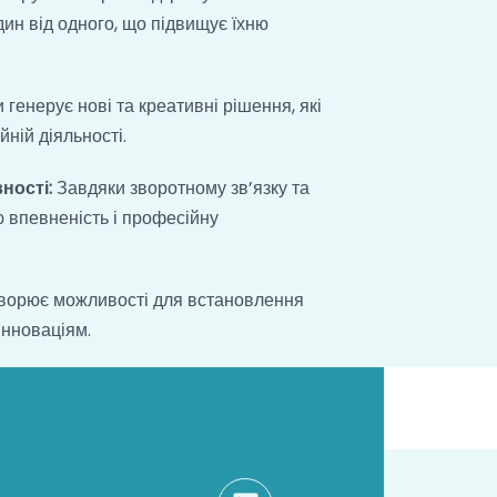
ин від одного, що підвищує їхню
 генерує нові та креативні рішення, які
ній діяльності.
ності:
Завдяки зворотному зв’язку та
 впевненість і професійну
творює можливості для встановлення
інноваціям.
Linkedin
Facebook