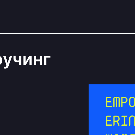
оучинг