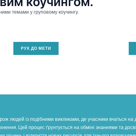
овим коучингом.
ними темами у груповому коучингу.
РУХ ДО МЕТИ
рож людей із подібними викликами, де учасники вчаться на д
натхнення. Цей процес ґрунтується на обміні знаннями та досв
их рішень і відкриття нових ресурсів для їхнього впровадже