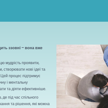
ить ззовні – вона вже
цю мудрість проявити,
 створювати нові ідеї та
. Цей процес підтримує
чну і ментальну
ти та діяти ефективніше.
 де під час спільного
нання та рішення, які можна