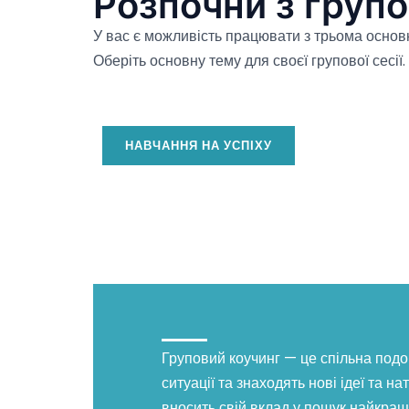
Розпочни з груп
У вас є можливість працювати з трьома основ
Оберіть основну тему для своєї групової сесії.
НАВЧАННЯ НА УСПІХУ
Груповий коучинг — це спільна подо
ситуації та знаходять нові ідеї та 
вносить свій вклад у пошук найкращ